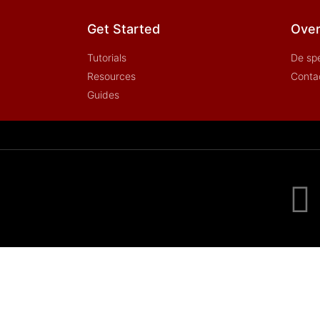
Get Started
Over
Tutorials
De sp
Resources
Conta
Guides