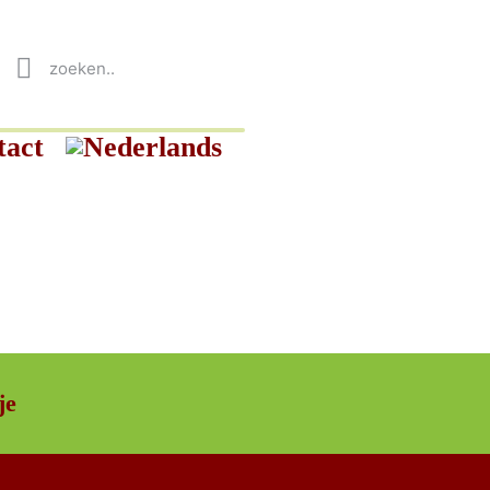
tact
je