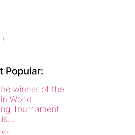
 Popular:
the winner of the
ein World
ing Tournament
 is…
re »