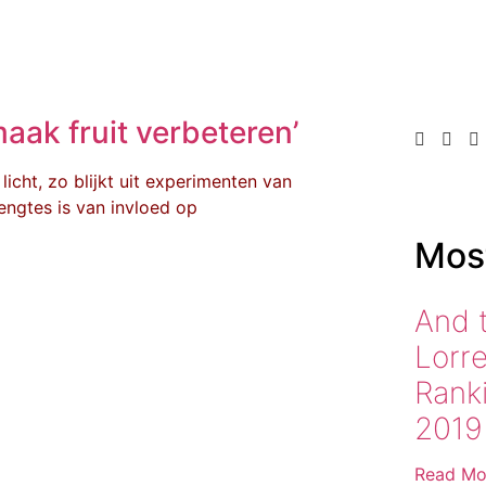
maak fruit verbeteren’
icht, zo blijkt uit experimenten van
engtes is van invloed op
Most
And 
Lorr
Rank
2019
Read Mo