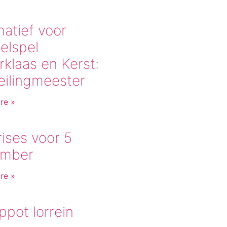
natief voor
elspel
rklaas en Kerst:
eilingmeester
re »
ises voor 5
mber
re »
pot lorrein