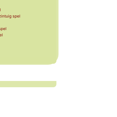
l
intuig spel
spel
el