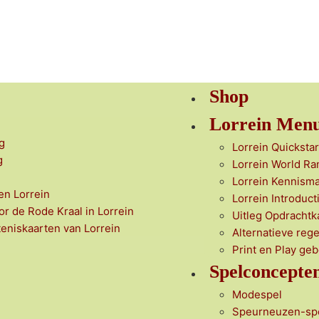
Shop
Lorrein Men
g
Lorrein Quickstar
g
Lorrein World Ra
Lorrein Kennism
en Lorrein
Lorrein Introduct
or de Rode Kraal in Lorrein
Uitleg Opdrachtk
teniskaarten van Lorrein
Alternatieve rege
Print en Play ge
Spelconcepte
Modespel
Speurneuzen-sp