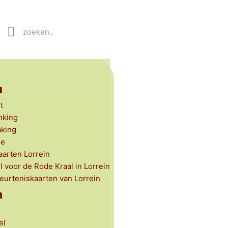
u
t
nking
aking
ie
aarten Lorrein
l voor de Rode Kraal in Lorrein
beurteniskaarten van Lorrein
n
el