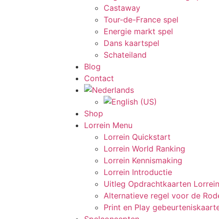
Castaway
Tour-de-France spel
Energie markt spel
Dans kaartspel
Schateiland
Blog
Contact
Shop
Lorrein Menu
Lorrein Quickstart
Lorrein World Ranking
Lorrein Kennismaking
Lorrein Introductie
Uitleg Opdrachtkaarten Lorrei
Alternatieve regel voor de Rode
Print en Play gebeurteniskaart