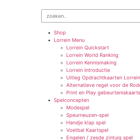
Shop
Lorrein Menu
Lorrein Quickstart
Lorrein World Ranking
Lorrein Kennismaking
Lorrein Introductie
Uitleg Opdrachtkaarten Lorrei
Alternatieve regel voor de Rode
Print en Play gebeurteniskaart
Spelconcepten
Modespel
Speurneuzen-spel
Handje klap spel
Voetbal Kaartspel
Engelen / zesde zintuig spel