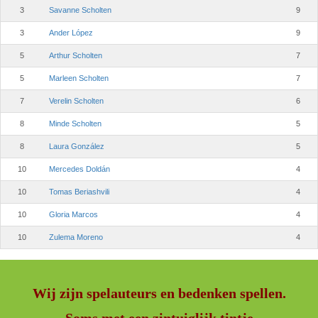
3
Savanne Scholten
9
3
Ander López
9
5
Arthur Scholten
7
5
Marleen Scholten
7
7
Verelin Scholten
6
8
Minde Scholten
5
8
Laura González
5
10
Mercedes Doldán
4
10
Tomas Beriashvili
4
10
Gloria Marcos
4
10
Zulema Moreno
4
Wij zijn spelauteurs en bedenken spellen.
Soms met een zintuiglijk tintje