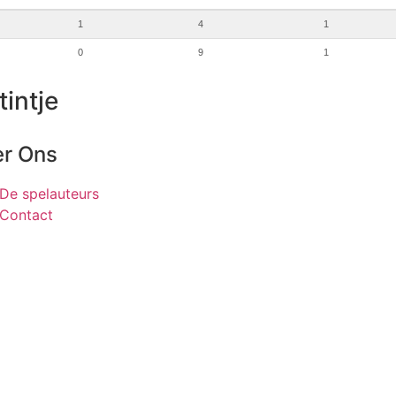
1
4
1
0
9
1
tintje
r Ons
De spelauteurs
Contact