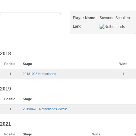
Player Name:
Savanne Scholten
Land:
2018
Positie
Stage
Wins
1
20181028 Netherlands
1
2019
Positie
Stage
1
20190428: Netherlands Zwolle
2021
Positie
Stage
Wins