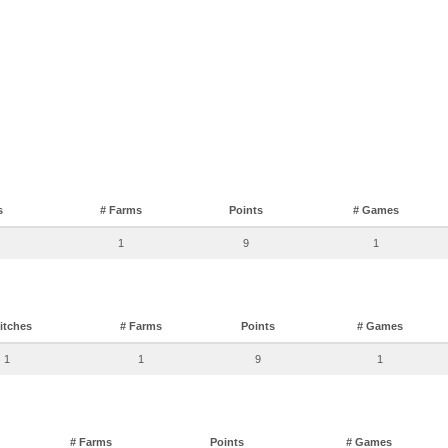
s
# Farms
Points
# Games
1
9
1
itches
# Farms
Points
# Games
1
1
9
1
# Farms
Points
# Games