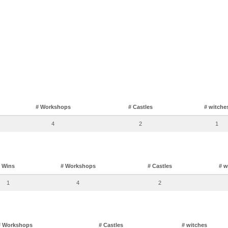
# Workshops
# Castles
# witche
4
2
1
Wins
# Workshops
# Castles
# w
1
4
2
# Workshops
# Castles
# witches