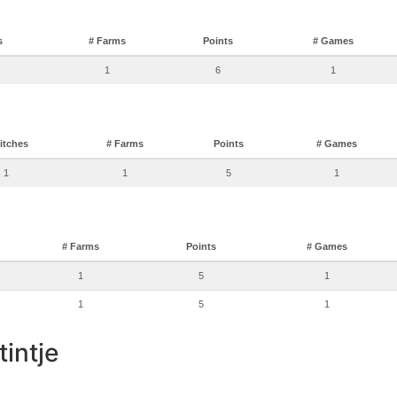
s
# Farms
Points
# Games
1
6
1
itches
# Farms
Points
# Games
1
1
5
1
# Farms
Points
# Games
1
5
1
1
5
1
tintje