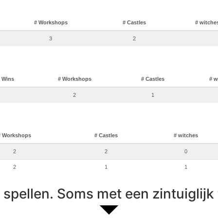
# Workshops
# Castles
# witche
3
2
Wins
# Workshops
# Castles
# w
2
1
# Workshops
# Castles
# witches
2
2
0
2
1
1
spellen. Soms met een zintuiglijk 