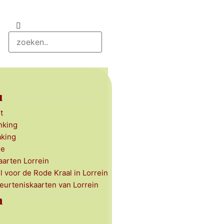
u
t
nking
aking
ie
aarten Lorrein
l voor de Rode Kraal in Lorrein
beurteniskaarten van Lorrein
n