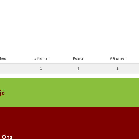
ches
# Farms
Points
# Games
1
4
1
je
 Ons