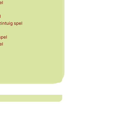
el
l
intuig spel
spel
el