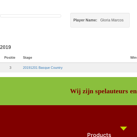
Player Name:
Gloria Marcos
2019
Positie
Stage
Win
3
20191201 Basque Country
Wij zijn spelauteurs en
Products