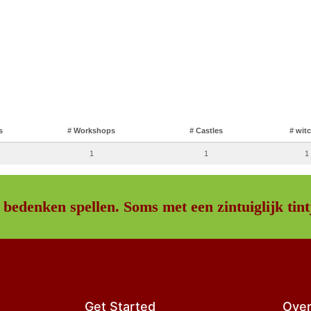
s
# Workshops
# Castles
# wit
1
1
1
 bedenken spellen. Soms met een zintuiglijk tint
Get Started
Over