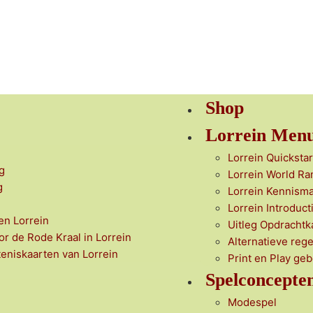
Shop
Lorrein Men
Lorrein Quickstar
g
Lorrein World Ra
g
Lorrein Kennism
Lorrein Introduct
en Lorrein
Uitleg Opdrachtk
or de Rode Kraal in Lorrein
Alternatieve rege
teniskaarten van Lorrein
Print en Play ge
Spelconcepte
Modespel