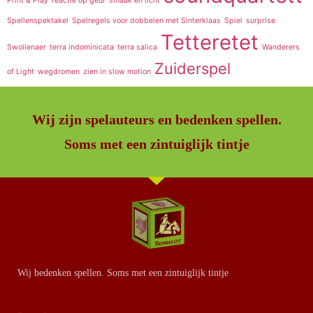
Print & Play
reactie op geur
smaak en licht
Spellenspektakel
Spelregels voor dobbelen met Sinterklaas
Spiel
surprise
Tetteretet
Swollenaer
terra indominicata
terra salica
Wanderers
Zuiderspel
of Light
wegdromen
zien in slow motion
Wij zijn spelauteurs en bedenken spellen.
Soms met een zintuiglijk tintje
Wij bedenken spellen. Soms met een zintuiglijk tintje