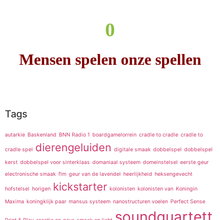
0
Mensen spelen onze spellen
Tags
autarkie
Baskenland
BNN Radio 1
boardgamelorrein
cradle to cradle
cradle to
dierengeluiden
cradle spel
digitale smaak
dobbelspel
dobbelspel
kerst
dobbelspel voor sinterklaas
domaniaal systeem
domeinstelsel
eerste geur
electronische smaak
flm
geur van de lavendel
heerlijkheid
heksengevecht
kickstarter
hofstelsel
horigen
kolonisten
kolonisten van
Koningin
Maxima
koningklijk paar
mansus systeem
nanostructuren voelen
Perfect Sense
soundquartett