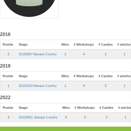
2016
Positie
Stage
Wins
# Workshops
# Castles
# witche
2
20160807 Basque Country
1
4
1
1
2019
Positie
Stage
Wins
# Workshops
# Castles
# witche
1
20191203 Basque Country
1
4
2
1
2022
Positie
Stage
Wins
# Workshops
# Castles
# witch
3
20220901: Basque Country
0
3
2
1