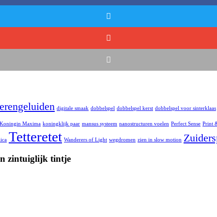
ierengeluiden
digitale smaak
dobbelspel
dobbelspel kerst
dobbelspel voor sinterklaas
Koningin Maxima
koningklijk paar
mansus systeem
nanostructuren voelen
Perfect Sense
Print 
Tetteretet
Zuiders
lica
Wanderers of Light
wegdromen
zien in slow motion
 zintuiglijk tintje