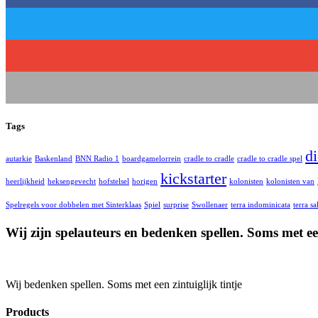
Tags
d
autarkie
Baskenland
BNN Radio 1
boardgamelorrein
cradle to cradle
cradle to cradle spel
kickstarter
heerlijkheid
heksengevecht
hofstelsel
horigen
kolonisten
kolonisten van
Spelregels voor dobbelen met Sinterklaas
Spiel
surprise
Swollenaer
terra indominicata
terra sa
Wij zijn spelauteurs en bedenken spellen. Soms met een
Wij bedenken spellen. Soms met een zintuiglijk tintje
Products