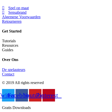
Spel op maat
Sensabrand
Algemene Voorwaarden
Retourneren
Get Started
Tutorials
Resources
Guides
Over Ons
De spelauteurs
Contact
© 2019 All rights reserved
Twitter
Facebook
Youtube
Pinterest
Gratis Downloads