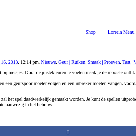
Shop
Lorrein Menu
 16, 2013
,
12:14 pm
,
Nieuws
,
Geur | Ruiken
,
Smaak | Proeven
,
Tast | 
 bij meisjes. Door de juistekleuren te voelen maak je de mooiste outfit.
n een geurspoor moetenvolgen en een inbreker moeten vangen, voordat d
 zal het spel daadwerkelijk gemaakt worden. Je kunt de spellen uitprob
pin aanwezig in het bebouw.