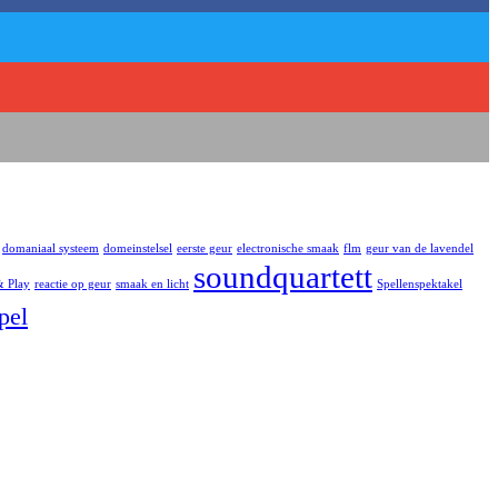
domaniaal systeem
domeinstelsel
eerste geur
electronische smaak
flm
geur van de lavendel
soundquartett
& Play
reactie op geur
smaak en licht
Spellenspektakel
pel