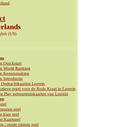
eiland
ct
nu
n Quickstart
in World Ranking
in Kennismaking
n Introductie
g Opdrachtkaarten Lorrein
atieve regel voor de Rode Kraal in Lorrein
en Play gebeurteniskaarten van Lorrein
en
pel
neuzen-spel
e klap spel
al Kaartspel
n / zesde zintuig spel