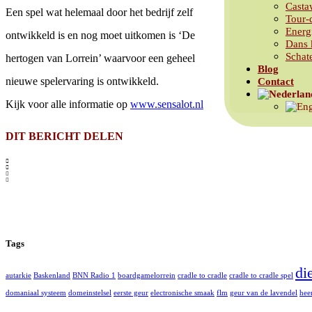
Casta
Een spel wat helemaal door het bedrijf zelf
Tour-
Energ
ontwikkeld is en nog moet uitkomen is ‘De
Dans 
Schat
hertogen van Lorrein’ waarvoor een geheel
Blog
nieuwe spelervaring is ontwikkeld.
Contact
Kijk voor alle informatie op
www.sensalot.nl
DIT BERICHT DELEN
Tags
di
autarkie
Baskenland
BNN Radio 1
boardgamelorrein
cradle to cradle
cradle to cradle spel
domaniaal systeem
domeinstelsel
eerste geur
electronische smaak
flm
geur van de lavendel
hee