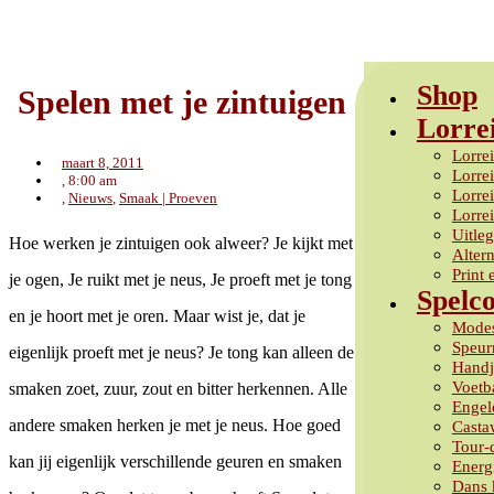
Ga
naar
de
inhoud
Shop
Spelen met je zintuigen
Lorre
Lorrei
maart 8, 2011
Lorre
,
8:00 am
Lorre
,
Nieuws
,
Smaak | Proeven
Lorrei
Uitle
Hoe werken je zintuigen ook alweer? Je kijkt met
Altern
Print 
je ogen, Je ruikt met je neus, Je proeft met je tong
Spelc
en je hoort met je oren. Maar wist je, dat je
Modes
Speur
eigenlijk proeft met je neus? Je tong kan alleen de
Handj
Voetb
smaken zoet, zuur, zout en bitter herkennen. Alle
Engele
andere smaken herken je met je neus. Hoe goed
Casta
Tour-
kan jij eigenlijk verschillende geuren en smaken
Energ
Dans 