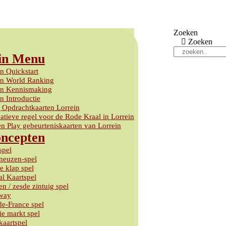
Zoeken
Zoeken
in Menu
n Quickstart
in World Ranking
in Kennismaking
n Introductie
g Opdrachtkaarten Lorrein
atieve regel voor de Rode Kraal in Lorrein
en Play gebeurteniskaarten van Lorrein
oncepten
pel
neuzen-spel
e klap spel
al Kaartspel
n / zesde zintuig spel
way
de-France spel
ie markt spel
kaartspel