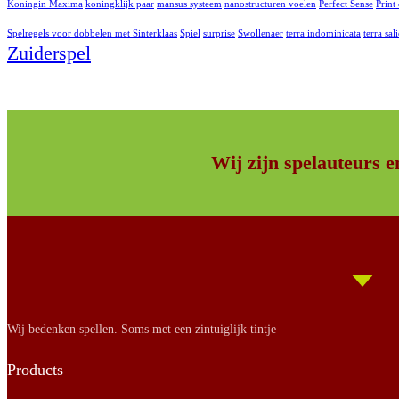
Koningin Maxima
koningklijk paar
mansus systeem
nanostructuren voelen
Perfect Sense
Print
Spelregels voor dobbelen met Sinterklaas
Spiel
surprise
Swollenaer
terra indominicata
terra sal
Zuiderspel
Wij zijn spelauteurs e
Wij bedenken spellen. Soms met een zintuiglijk tintje
Products