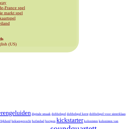
way
de-France spel
ie markt spel
kaartspel
eiland
erengeluiden
digitale smaak
dobbelspel
dobbelspel kerst
dobbelspel voor sinterklaas
kickstarter
rlijkheid
heksengevecht
hofstelsel
horigen
kolonisten
kolonisten van
soundquartett