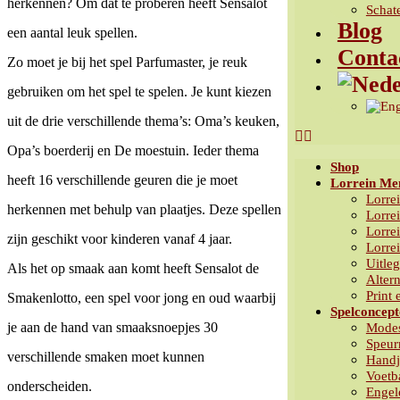
herkennen? Om dat te proberen heeft Sensalot
Schat
Blog
een aantal leuk spellen.
Conta
Zo moet je bij het spel Parfumaster, je reuk
gebruiken om het spel te spelen. Je kunt kiezen
uit de drie verschillende thema’s: Oma’s keuken,
Opa’s boerderij en De moestuin. Ieder thema
Shop
heeft 16 verschillende geuren die je moet
Lorrein Me
Lorrei
herkennen met behulp van plaatjes. Deze spellen
Lorre
Lorre
zijn geschikt voor kinderen vanaf 4 jaar.
Lorrei
Uitle
Als het op smaak aan komt heeft Sensalot de
Altern
Print 
Smakenlotto, een spel voor jong en oud waarbij
Spelconcept
je aan de hand van smaaksnoepjes 30
Modes
Speur
verschillende smaken moet kunnen
Handj
Voetb
onderscheiden.
Engele