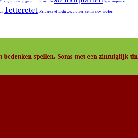
 & Play
reactie op geur
smaak en licht
Spellenspektakel
Tetteretet
ica
Wanderers of Light
wegdromen
zien in slow motion
n bedenken spellen. Soms met een zintuiglijk tin