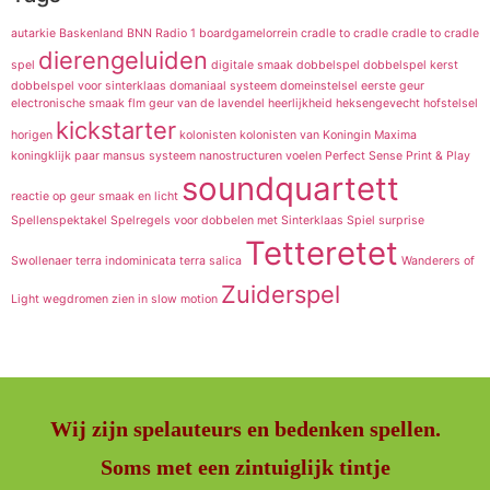
autarkie
Baskenland
BNN Radio 1
boardgamelorrein
cradle to cradle
cradle to cradle
dierengeluiden
spel
digitale smaak
dobbelspel
dobbelspel kerst
dobbelspel voor sinterklaas
domaniaal systeem
domeinstelsel
eerste geur
electronische smaak
flm
geur van de lavendel
heerlijkheid
heksengevecht
hofstelsel
kickstarter
horigen
kolonisten
kolonisten van
Koningin Maxima
koningklijk paar
mansus systeem
nanostructuren voelen
Perfect Sense
Print & Play
soundquartett
reactie op geur
smaak en licht
Spellenspektakel
Spelregels voor dobbelen met Sinterklaas
Spiel
surprise
Tetteretet
Swollenaer
terra indominicata
terra salica
Wanderers of
Zuiderspel
Light
wegdromen
zien in slow motion
Wij zijn spelauteurs en bedenken spellen.
Soms met een zintuiglijk tintje