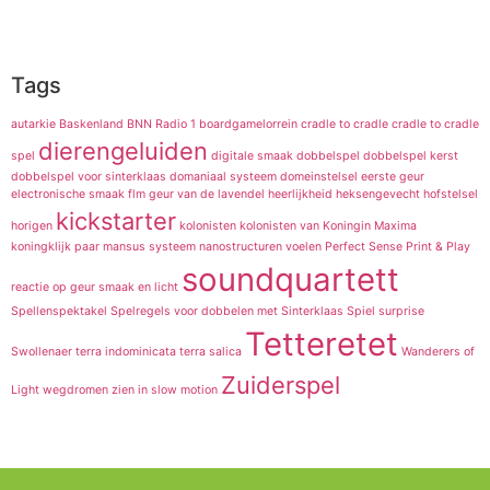
Tags
autarkie
Baskenland
BNN Radio 1
boardgamelorrein
cradle to cradle
cradle to cradle
dierengeluiden
spel
digitale smaak
dobbelspel
dobbelspel kerst
dobbelspel voor sinterklaas
domaniaal systeem
domeinstelsel
eerste geur
electronische smaak
flm
geur van de lavendel
heerlijkheid
heksengevecht
hofstelsel
kickstarter
horigen
kolonisten
kolonisten van
Koningin Maxima
koningklijk paar
mansus systeem
nanostructuren voelen
Perfect Sense
Print & Play
soundquartett
reactie op geur
smaak en licht
Spellenspektakel
Spelregels voor dobbelen met Sinterklaas
Spiel
surprise
Tetteretet
Swollenaer
terra indominicata
terra salica
Wanderers of
Zuiderspel
Light
wegdromen
zien in slow motion