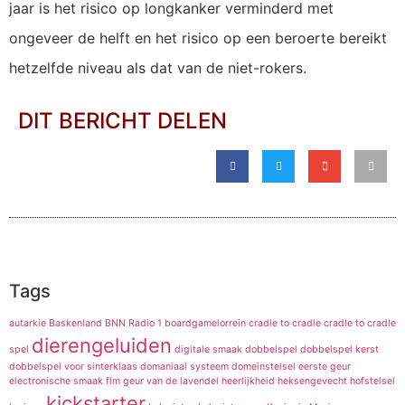
jaar is het risico op longkanker verminderd met
ongeveer de helft en het risico op een beroerte bereikt
hetzelfde niveau als dat van de niet-rokers.
DIT BERICHT DELEN
Tags
autarkie
Baskenland
BNN Radio 1
boardgamelorrein
cradle to cradle
cradle to cradle
dierengeluiden
spel
digitale smaak
dobbelspel
dobbelspel kerst
dobbelspel voor sinterklaas
domaniaal systeem
domeinstelsel
eerste geur
electronische smaak
flm
geur van de lavendel
heerlijkheid
heksengevecht
hofstelsel
kickstarter