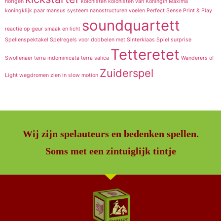
horigen
kolonisten
kolonisten van
Koningin Maxima
koningklijk paar
mansus systeem
nanostructuren voelen
Perfect Sense
Print & Play
soundquartett
reactie op geur
smaak en licht
Spellenspektakel
Spelregels voor dobbelen met Sinterklaas
Spiel
surprise
Tetteretet
Swollenaer
terra indominicata
terra salica
Wanderers of
Zuiderspel
Light
wegdromen
zien in slow motion
Wij zijn spelauteurs en bedenken spellen.
Soms met een zintuiglijk tintje