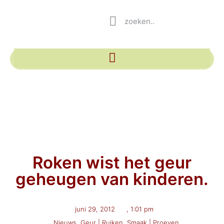
Roken wist het geur
geheugen van kinderen.
juni 29, 2012
,
1:01 pm
,
Nieuws
,
Geur | Ruiken
,
Smaak | Proeven