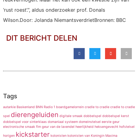
‘rust roest’.”, aldus onderzoeker prof. Donals
Wilson.Door: Jolanda NiemantsverdrietBronnen: BBC
DIT BERICHT DELEN
Tags
autarkie
Baskenland
BNN Radio 1
boardgamelorrein
cradle to cradle
cradle to cradle
dierengeluiden
spel
digitale smaak
dobbelspel
dobbelspel kerst
dobbelspel voor sinterklaas
domaniaal systeem
domeinstelsel
eerste geur
electronische smaak
flm
geur van de lavendel
heerlijkheid
heksengevecht
hofstelsel
kickstarter
horigen
kolonisten
kolonisten van
Koningin Maxima