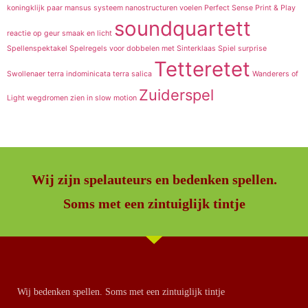
koningklijk paar
mansus systeem
nanostructuren voelen
Perfect Sense
Print & Play
soundquartett
reactie op geur
smaak en licht
Spellenspektakel
Spelregels voor dobbelen met Sinterklaas
Spiel
surprise
Tetteretet
Swollenaer
terra indominicata
terra salica
Wanderers of
Zuiderspel
Light
wegdromen
zien in slow motion
Wij zijn spelauteurs en bedenken spellen.
Soms met een zintuiglijk tintje
Wij bedenken spellen. Soms met een zintuiglijk tintje