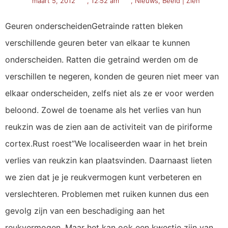
maart 5, 2012
,
12:52 am
,
Nieuws
,
Beeld | Zien
Geuren onderscheidenGetrainde ratten bleken
verschillende geuren beter van elkaar te kunnen
onderscheiden. Ratten die getraind werden om de
verschillen te negeren, konden de geuren niet meer van
elkaar onderscheiden, zelfs niet als ze er voor werden
beloond. Zowel de toename als het verlies van hun
reukzin was de zien aan de activiteit van de piriforme
cortex.Rust roest”We localiseerden waar in het brein
verlies van reukzin kan plaatsvinden. Daarnaast lieten
we zien dat je je reukvermogen kunt verbeteren en
verslechteren. Problemen met ruiken kunnen dus een
gevolg zijn van een beschadiging aan het
reukvermogen. Maar het kan ook een kwestie zijn van