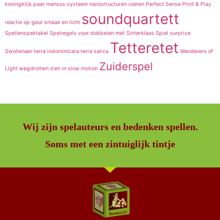
koningklijk paar
mansus systeem
nanostructuren voelen
Perfect Sense
Print & Play
soundquartett
reactie op geur
smaak en licht
Spellenspektakel
Spelregels voor dobbelen met Sinterklaas
Spiel
surprise
Tetteretet
Swollenaer
terra indominicata
terra salica
Wanderers of
Zuiderspel
Light
wegdromen
zien in slow motion
Wij zijn spelauteurs en bedenken spellen.
Soms met een zintuiglijk tintje