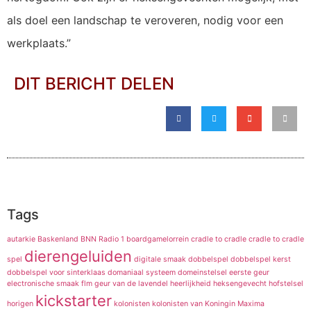
als doel een landschap te veroveren, nodig voor een
werkplaats.”
DIT BERICHT DELEN
Tags
autarkie
Baskenland
BNN Radio 1
boardgamelorrein
cradle to cradle
cradle to cradle
dierengeluiden
spel
digitale smaak
dobbelspel
dobbelspel kerst
dobbelspel voor sinterklaas
domaniaal systeem
domeinstelsel
eerste geur
electronische smaak
flm
geur van de lavendel
heerlijkheid
heksengevecht
hofstelsel
kickstarter
horigen
kolonisten
kolonisten van
Koningin Maxima