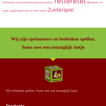
Tetteretet
Swollenaer
terra indominicata
terra salica
Wanderers of
Zuiderspel
Light
wegdromen
zien in slow motion
Wij zijn spelauteurs en bedenken spellen.
Soms met een zintuiglijk tintje
Wij bedenken spellen. Soms met een zintuiglijk tintje
Products