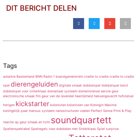
DIT BERICHT DELEN
Tags
autarkie
Baskenland
BNN Radio 1
boardgamelorrein
cradle to cradle
cradle to cradle
dierengeluiden
spel
digitale smaak
dobbelspel
dobbelspel kerst
dobbelspel voor sinterklaas
domaniaal systeem
domeinstelsel
eerste geur
electronische smaak
flm
geur van de lavendel
heerlijkheid
heksengevecht
hofstelsel
kickstarter
horigen
kolonisten
kolonisten van
Koningin Maxima
koningklijk paar
mansus systeem
nanostructuren voelen
Perfect Sense
Print & Play
soundquartett
reactie op geur
smaak en licht
Spellenspektakel
Spelregels voor dobbelen met Sinterklaas
Spiel
surprise