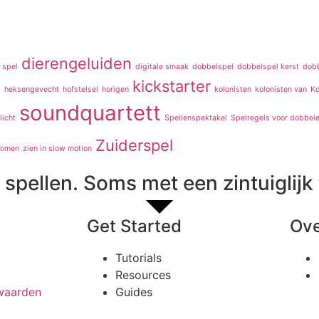
dierengeluiden
 spel
digitale smaak
dobbelspel
dobbelspel kerst
dobb
kickstarter
d
heksengevecht
hofstelsel
horigen
kolonisten
kolonisten van
Ko
soundquartett
licht
Spellenspektakel
Spelregels voor dobbele
Zuiderspel
romen
zien in slow motion
spellen. Soms met een zintuiglijk 
Get Started
Ove
Tutorials
Resources
waarden
Guides