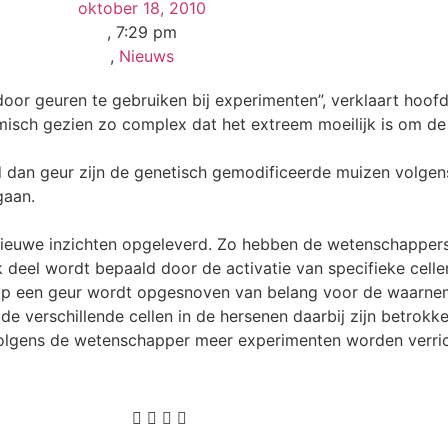
oktober 18, 2010
,
7:29 pm
,
Nieuws
 door geuren te gebruiken bij experimenten”, verklaart hoo
misch gezien zo complex dat het extreem moeilijk is om de
d dan geur zijn de genetisch gemodificeerde muizen volge
gaan.
nieuwe inzichten opgeleverd. Zo hebben de wetenschappers
eel wordt bepaald door de activatie van specifieke cellen
op een geur wordt opgesnoven van belang voor de waarnem
e verschillende cellen in de hersenen daarbij zijn betrokk
 volgens de wetenschapper meer experimenten worden verri