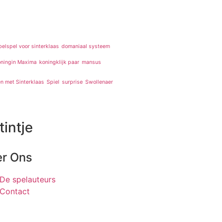
elspel voor sinterklaas
domaniaal systeem
ningin Maxima
koningklijk paar
mansus
n met Sinterklaas
Spiel
surprise
Swollenaer
tintje
r Ons
De spelauteurs
Contact