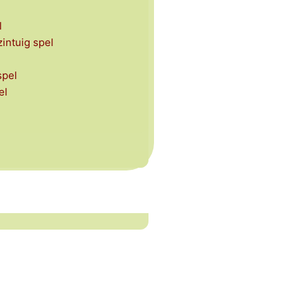
l
intuig spel
spel
el