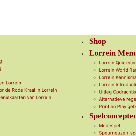
Shop
Lorrein Men
g
Lorrein Quickstar
g
Lorrein World Ra
Lorrein Kennism
en Lorrein
Lorrein Introduct
or de Rode Kraal in Lorrein
Uitleg Opdrachtk
teniskaarten van Lorrein
Alternatieve rege
Print en Play ge
Spelconcepte
Modespel
Speurneuzen-sp