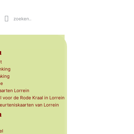
u
t
nking
aking
ie
aarten Lorrein
l voor de Rode Kraal in Lorrein
beurteniskaarten van Lorrein
n
el