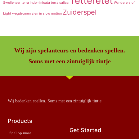
Tetteretet
Swollenaer
terra indominicata
terra salica
Wanderers of
Zuiderspel
Light
wegdromen
zien in slow motion
Wij zijn spelauteurs en bedenken spellen.
Soms met een zintuiglijk tintje
Wij bedenken spellen. Soms met een zintuiglijk tintje
Products
Get Started
Spel op maat