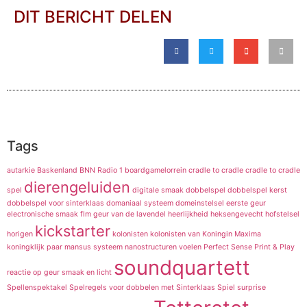
DIT BERICHT DELEN
Tags
autarkie
Baskenland
BNN Radio 1
boardgamelorrein
cradle to cradle
cradle to cradle
dierengeluiden
spel
digitale smaak
dobbelspel
dobbelspel kerst
dobbelspel voor sinterklaas
domaniaal systeem
domeinstelsel
eerste geur
electronische smaak
flm
geur van de lavendel
heerlijkheid
heksengevecht
hofstelsel
kickstarter
horigen
kolonisten
kolonisten van
Koningin Maxima
koningklijk paar
mansus systeem
nanostructuren voelen
Perfect Sense
Print & Play
soundquartett
reactie op geur
smaak en licht
Spellenspektakel
Spelregels voor dobbelen met Sinterklaas
Spiel
surprise