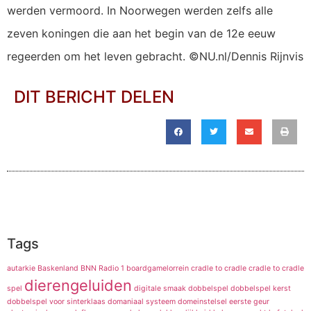
werden vermoord. In Noorwegen werden zelfs alle
zeven koningen die aan het begin van de 12e eeuw
regeerden om het leven gebracht. ©NU.nl/Dennis Rijnvis
DIT BERICHT DELEN
Tags
autarkie
Baskenland
BNN Radio 1
boardgamelorrein
cradle to cradle
cradle to cradle
dierengeluiden
spel
digitale smaak
dobbelspel
dobbelspel kerst
dobbelspel voor sinterklaas
domaniaal systeem
domeinstelsel
eerste geur