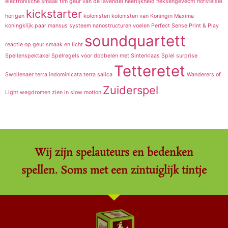
electronische smaak
flm
geur van de lavendel
heerlijkheid
heksengevecht
hofstelsel
kickstarter
horigen
kolonisten
kolonisten van
Koningin Maxima
koningklijk paar
mansus systeem
nanostructuren voelen
Perfect Sense
Print & Play
soundquartett
reactie op geur
smaak en licht
Spellenspektakel
Spelregels voor dobbelen met Sinterklaas
Spiel
surprise
Tetteretet
Swollenaer
terra indominicata
terra salica
Wanderers of
Zuiderspel
Light
wegdromen
zien in slow motion
Wij zijn spelauteurs en bedenken
spellen. Soms met een zintuiglijk tintje