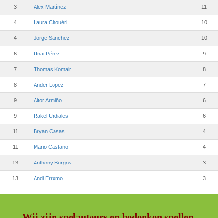
3
Alex Martínez
11
4
Laura Chouéri
10
4
Jorge Sánchez
10
6
Unai Pérez
9
7
Thomas Komair
8
8
Ander López
7
9
Aitor Armiño
6
9
Rakel Urdiales
6
11
Bryan Casas
4
11
Mario Castaño
4
13
Anthony Burgos
3
13
Andi Erromo
3
Wij zijn spelauteurs en bedenken spellen.