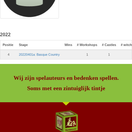
2022
Positie
Stage
Wins
# Workshops
# Castles
# witc
4
20220401a: Basque Country
1
1
Wij zijn spelauteurs en bedenken spellen.
Soms met een zintuiglijk tintje