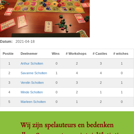
Datum:
2021-04-18
Positie
Deelnemer
Wins
# Workshops
# Castles
# witches
1
Arthur Scholten
0
2
3
1
2
Savanne Scholten
1
4
4
0
3
Verelin Scholten
0
3
2
1
4
Minde Scholten
0
2
1
1
5
Marleen Scholten
0
1
2
0
Wij zijn spelauteurs en bedenken