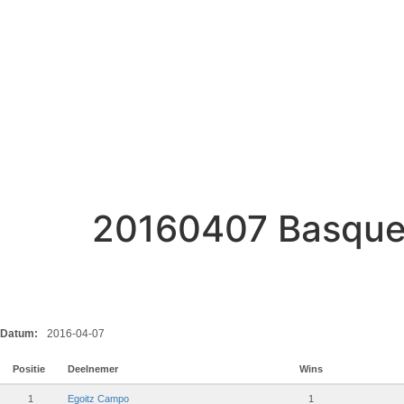
20160407 Basque
Datum:
2016-04-07
Positie
Deelnemer
Wins
1
Egoitz Campo
1