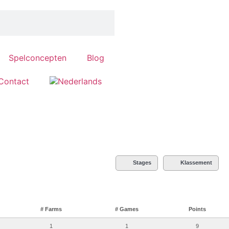
Spelconcepten
Blog
Contact
Stages
Klassement
# Farms
# Games
Points
1
1
9