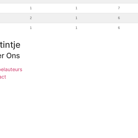
1
1
7
2
1
6
1
1
6
tintje
r Ons
elauteurs
act