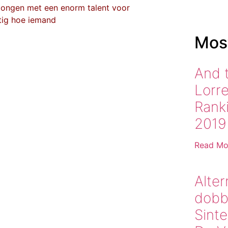
 jongen met een enorm talent voor
htig hoe iemand
Most
And 
Lorr
Rank
2019
Read Mo
Alter
dobb
Sinte