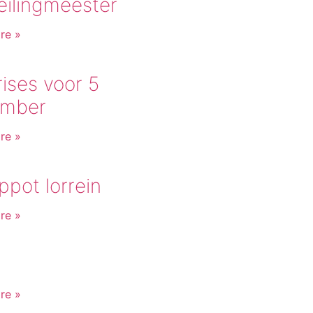
eilingmeester
re »
ises voor 5
mber
re »
pot lorrein
re »
re »