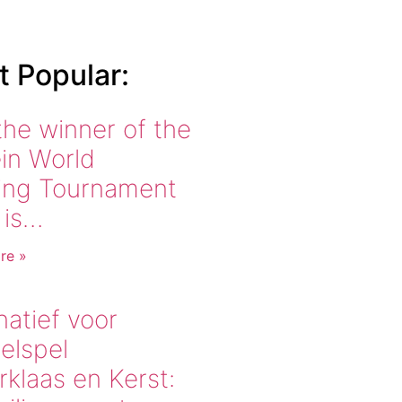
 Popular:
the winner of the
ein World
ing Tournament
 is…
re »
natief voor
elspel
rklaas en Kerst: