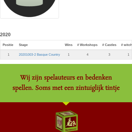
2020
Positie
Stage
Wins
# Workshops
# Castles
# witc
1
20201003-2 Basque Country
1
4
3
1
Wij zijn spelauteurs en bedenken
spellen. Soms met een zintuiglijk tintje