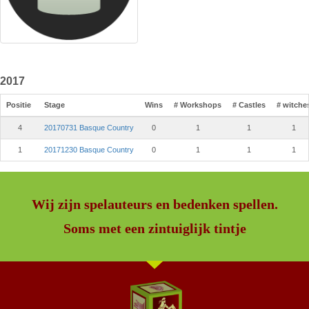
2017
Positie
Stage
Wins
# Workshops
# Castles
# witche
4
20170731 Basque Country
0
1
1
1
1
20171230 Basque Country
0
1
1
1
Wij zijn spelauteurs en bedenken spellen.
Soms met een zintuiglijk tintje