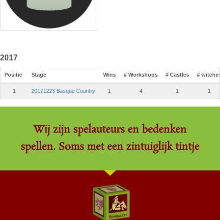
2017
Positie
Stage
Wins
# Workshops
# Castles
# witche
1
20171223 Basque Country
1
4
1
1
Wij zijn spelauteurs en bedenken
spellen. Soms met een zintuiglijk tintje