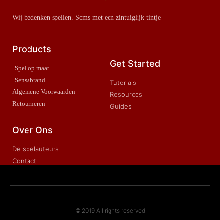
Wij bedenken spellen. Soms met een zintuiglijk tintje
Products
Get Started
Spel op maat
Sensabrand
Tutorials
Algemene Voorwaarden
Resources
Retourneren
Guides
Over Ons
De spelauteurs
Contact
© 2019 All rights reserved