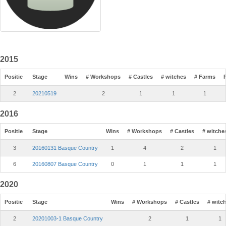
2015
Positie
Stage
Wins
# Workshops
# Castles
# witches
# Farms
2
20210519
2
1
1
1
2016
Positie
Stage
Wins
# Workshops
# Castles
# witche
3
20160131 Basque Country
1
4
2
1
6
20160807 Basque Country
0
1
1
1
2020
Positie
Stage
Wins
# Workshops
# Castles
# witc
2
20201003-1 Basque Country
2
1
1