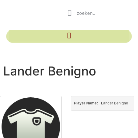
Lander Benigno
Player Name:
Lander Benigno