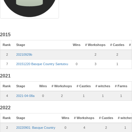
2015
Rank
Stage
Wins
# Workshops
# Castles
#
2
20210929b
2
2
7
20151220 Basque Country Santutxu
0
3
1
2021
Rank
Stage
Wins
# Workshops
# Castles
# witches
# Farms
4
2021-04-08a
0
2
1
1
1
2022
Rank
Stage
Wins
# Workshops
# Castles
# witche
2
20220901: Basque Country
0
4
2
1