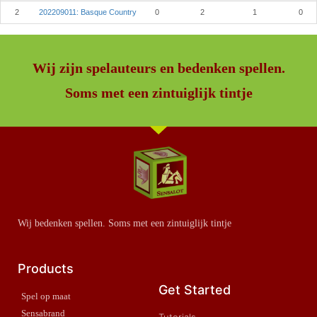
2
202209011: Basque Country
0
2
1
0
Wij zijn spelauteurs en bedenken spellen.
Soms met een zintuiglijk tintje
Wij bedenken spellen. Soms met een zintuiglijk tintje
Products
Get Started
Spel op maat
Sensabrand
Tutorials