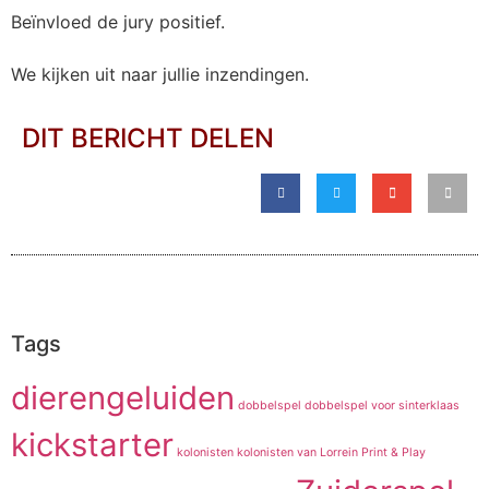
Beïnvloed de jury positief.
We kijken uit naar jullie inzendingen.
DIT BERICHT DELEN
Tags
dierengeluiden
dobbelspel
dobbelspel voor sinterklaas
kickstarter
kolonisten
kolonisten van
Lorrein
Print & Play